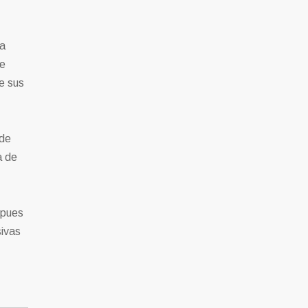
 a
be
e sus
 de
a de
 pues
sivas