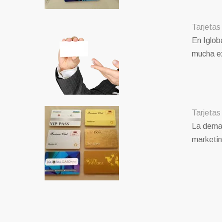
Tarjetas
En Iglob
mucha ex
Tarjetas 
La deman
marketi