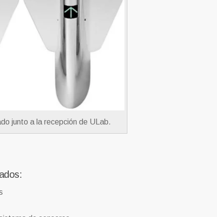
lado junto a la recepción de ULab.
zados:
s