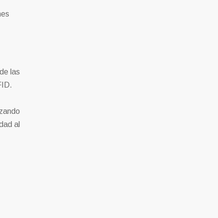
nes
de las
FID.
izando
dad al