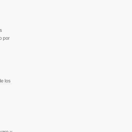
s
o por
e los
ware y