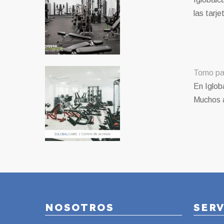
las tarj
Torno pa
En Iglob
Muchos 
NOSOTROS
SER