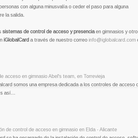
ersonas con alguna minusvalía o ceder el paso para alguna
e la salida.
s
sistemas de control de acceso y presencia
en gimnasios y otro
on
iGlobalCard
a través de nuestro correo
info@iglobalcard.com
de acceso en gimnasio Abel's team, en Torrevieja
alcard somos una empresa dedicada a los controles de acceso d
os así…
ión de control de acceso en gimnasio en Elda - Alicante
ard se ha encargado de la instalación de control de acceso, soft