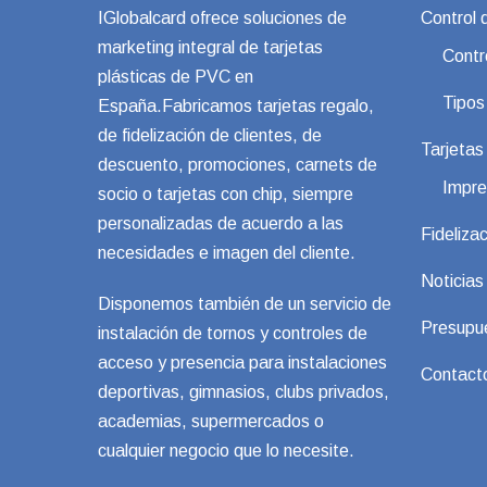
IGlobalcard ofrece soluciones de
Control 
marketing integral de tarjetas
Contr
plásticas de PVC en
Tipos
España.Fabricamos tarjetas regalo,
de fidelización de clientes, de
Tarjeta
descuento, promociones, carnets de
Impre
socio o tarjetas con chip, siempre
personalizadas de acuerdo a las
Fidelizac
necesidades e imagen del cliente.
Noticias
Disponemos también de un servicio de
Presupu
instalación de tornos y controles de
acceso y presencia para instalaciones
Contact
deportivas, gimnasios, clubs privados,
academias, supermercados o
cualquier negocio que lo necesite.