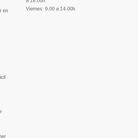
a 18.00h
Viernes: 9.00 a 14.00h
r en
cil
e
ner