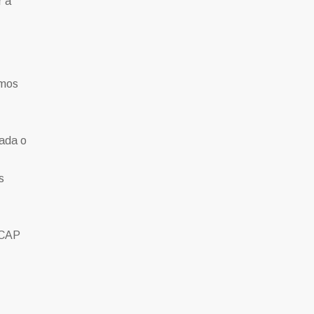
r a
amos
nada o
s
 CAP