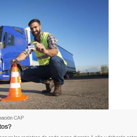
rmación CAP
tos?