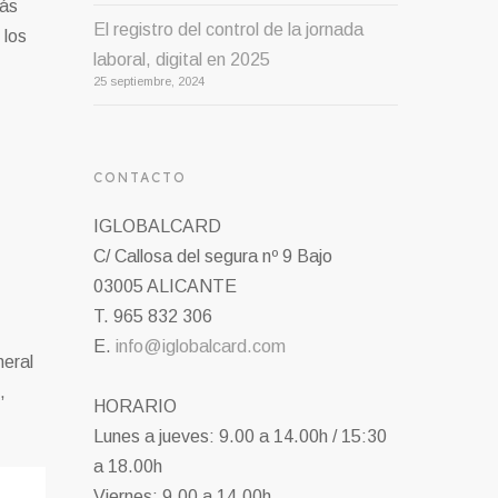
más
El registro del control de la jornada
 los
laboral, digital en 2025
25 septiembre, 2024
CONTACTO
IGLOBALCARD
C/ Callosa del segura nº 9 Bajo
03005 ALICANTE
T. 965 832 306
E.
info@iglobalcard.com
neral
,
HORARIO
Lunes a jueves: 9.00 a 14.00h / 15:30
a 18.00h
Viernes: 9.00 a 14.00h