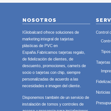
NOSOTROS
SER
IGlobalcard ofrece soluciones de
Control 
marketing integral de tarjetas
Contr
plásticas de PVC en
Tipos
España.Fabricamos tarjetas regalo,
de fidelización de clientes, de
Tarjeta
descuento, promociones, carnets de
Impre
socio o tarjetas con chip, siempre
personalizadas de acuerdo a las
Fidelizac
necesidades e imagen del cliente.
Noticias
Disponemos también de un servicio de
Presupu
instalación de tornos y controles de
acceso y presencia para instalaciones