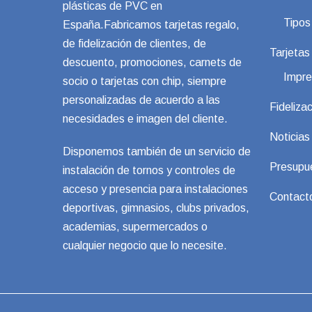
plásticas de PVC en
Tipos
España.Fabricamos tarjetas regalo,
de fidelización de clientes, de
Tarjeta
descuento, promociones, carnets de
Impre
socio o tarjetas con chip, siempre
personalizadas de acuerdo a las
Fidelizac
necesidades e imagen del cliente.
Noticias
Disponemos también de un servicio de
Presupu
instalación de tornos y controles de
acceso y presencia para instalaciones
Contact
deportivas, gimnasios, clubs privados,
academias, supermercados o
cualquier negocio que lo necesite.