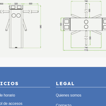
VICIOS
LEGAL
de horario
Quienes somos
ol de accesos
Contacto