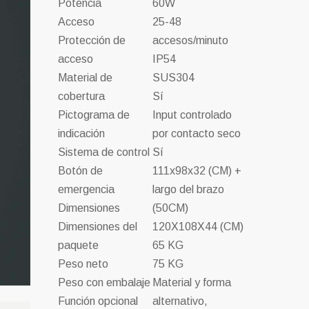
Potencia
60W
Acceso
25-48
Protección de
accesos/minuto
acceso
IP54
Material de
SUS304
cobertura
Sí
Pictograma de
Input controlado
indicación
por contacto seco
Sistema de control
Sí
Botón de
111x98x32 (CM) +
emergencia
largo del brazo
Dimensiones
(50CM)
Dimensiones del
120X108X44 (CM)
paquete
65 KG
Peso neto
75 KG
Peso con embalaje
Material y forma
Función opcional
alternativo,