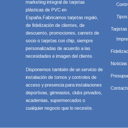
marketing integral de tarjetas
Contr
plásticas de PVC en
Tipos
España.Fabricamos tarjetas regalo,
de fidelización de clientes, de
Tarjeta
descuento, promociones, carnets de
Impre
socio o tarjetas con chip, siempre
personalizadas de acuerdo a las
Fidelizac
necesidades e imagen del cliente.
Noticias
Disponemos también de un servicio de
Presupu
instalación de tornos y controles de
acceso y presencia para instalaciones
Contact
deportivas, gimnasios, clubs privados,
academias, supermercados o
cualquier negocio que lo necesite.